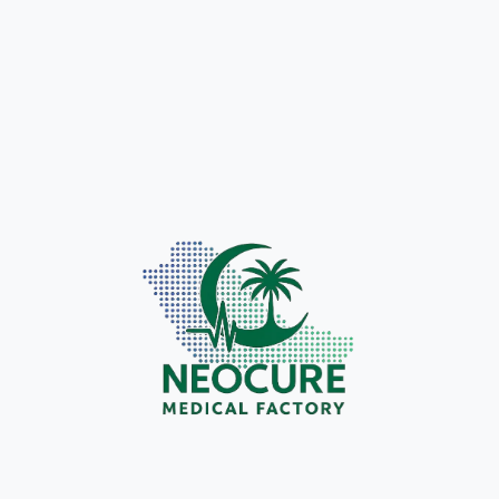
سرعة الوصول إلى السوق:
إطلاق المنتجات بسرعة تحت
العلامة التجارية الخاصة.
ميزة تنافسية:
تعزيز حضور العلامة التجارية بمنتجات حصرية.
دور مصنع نيوكيور الطبي
يوفر مصنع نيوكيور خدمات OEM كشريك موثوق من خلال:
تطوير منتجات طبية مبتكرة.
الالتزام الكامل بالمعايير العالمية.
تقديم خدمات تصنيع للعلامات الخاصة (Private Label).
توفير حلول قابلة للتوسع لتلبية الطلب المتزايد.
مستقبل OEM في قطاع الرعاية الصحية
مع تطور تقنيات مثل
الطباعة ثلاثية الأبعاد
و
الذكاء الاصطناعي
،
سيُحدث OEM ثورة في قطاع الرعاية الصحية. إذ تمثل الحلول
المخصصة خيارًا استراتيجيًا للمستشفيات والموزعين لتلبية الاحتياجات